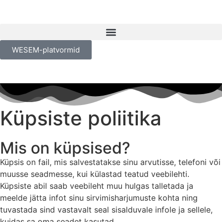
WESEM-platvormid
Küpsiste poliitika
Mis on küpsised?
Küpsis on fail, mis salvestatakse sinu arvutisse, telefoni või
muusse seadmesse, kui külastad teatud veebilehti.
Küpsiste abil saab veebileht muu hulgas talletada ja
meelde jätta infot sinu sirvimisharjumuste kohta ning
tuvastada sind vastavalt seal sisalduvale infole ja sellele,
kuidas sa oma seadet kasutad.