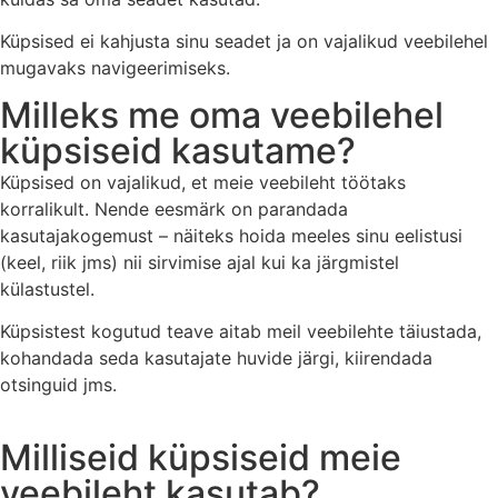
Küpsised ei kahjusta sinu seadet ja on vajalikud veebilehel
mugavaks navigeerimiseks.
Milleks me oma veebilehel
küpsiseid kasutame?
Küpsised on vajalikud, et meie veebileht töötaks
korralikult. Nende eesmärk on parandada
kasutajakogemust – näiteks hoida meeles sinu eelistusi
(keel, riik jms) nii sirvimise ajal kui ka järgmistel
külastustel.
Küpsistest kogutud teave aitab meil veebilehte täiustada,
kohandada seda kasutajate huvide järgi, kiirendada
otsinguid jms.
Milliseid küpsiseid meie
veebileht kasutab?