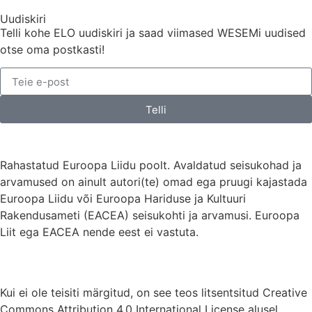
Uudiskiri
Telli kohe ELO uudiskiri ja saad viimased WESEMi uudised
otse oma postkasti!
Telli
Rahastatud Euroopa Liidu poolt. Avaldatud seisukohad ja
arvamused on ainult autori(te) omad ega pruugi kajastada
Euroopa Liidu või Euroopa Hariduse ja Kultuuri
Rakendusameti (EACEA) seisukohti ja arvamusi. Euroopa
Liit ega EACEA nende eest ei vastuta.
Kui ei ole teisiti märgitud, on see teos litsentsitud Creative
Commons Attribution 4.0 International License alusel.