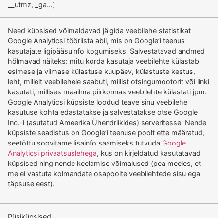
__utmz, _ga…)
Need küpsised võimaldavad jälgida veebilehe statistikat
Google Analyticsi tööriista abil, mis on Google’i teenus
kasutajate ligipääsuinfo kogumiseks. Salvestatavad andmed
hõlmavad näiteks: mitu korda kasutaja veebilehte külastab,
esimese ja viimase külastuse kuupäev, külastuste kestus,
leht, millelt veebilehele saabuti, millist otsingumootorit või linki
kasutati, millises maailma piirkonnas veebilehte külastati jpm.
Google Analyticsi küpsiste loodud teave sinu veebilehe
kasutuse kohta edastatakse ja salvestatakse otse Google
Inc.-i (asutatud Ameerika Ühendriikides) serveritesse. Nende
küpsiste seadistus on Google’i teenuse poolt ette määratud,
seetõttu soovitame lisainfo saamiseks tutvuda
Google
Analyticsi privaatsuslehega
, kus on kirjeldatud kasutatavad
küpsised ning nende keelamise võimalused (pea meeles, et
me ei vastuta kolmandate osapoolte veebilehtede sisu ega
täpsuse eest).
Püsiküpsised