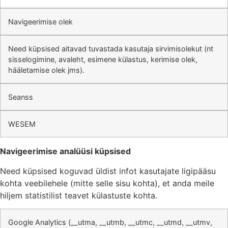
Navigeerimise olek
Need küpsised aitavad tuvastada kasutaja sirvimisolekut (nt
sisselogimine, avaleht, esimene külastus, kerimise olek,
hääletamise olek jms).
Seanss
WESEM
Navigeerimise analüüsi küpsised
Need küpsised koguvad üldist infot kasutajate ligipääsu
kohta veebilehele (mitte selle sisu kohta), et anda meile
hiljem statistilist teavet külastuste kohta.
Google Analytics (__utma, __utmb, __utmc, __utmd, __utmv,