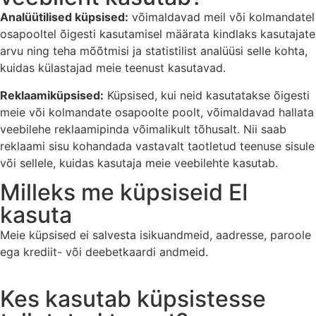
Analüütilised küpsised:
võimaldavad meil või kolmandatel
osapooltel õigesti kasutamisel määrata kindlaks kasutajate
arvu ning teha mõõtmisi ja statistilist analüüsi selle kohta,
kuidas külastajad meie teenust kasutavad.
Reklaamiküpsised:
Küpsised, kui neid kasutatakse õigesti
meie või kolmandate osapoolte poolt, võimaldavad hallata
veebilehe reklaamipinda võimalikult tõhusalt. Nii saab
reklaami sisu kohandada vastavalt taotletud teenuse sisule
või sellele, kuidas kasutaja meie veebilehte kasutab.
Milleks me küpsiseid EI
kasuta
Meie küpsised ei salvesta isikuandmeid, aadresse, paroole
ega krediit- või deebetkaardi andmeid.
Kes kasutab küpsistesse