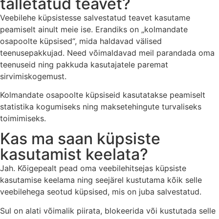
talletatud teavet?
Veebilehe küpsistesse salvestatud teavet kasutame
peamiselt ainult meie ise. Erandiks on „kolmandate
osapoolte küpsised“, mida haldavad välised
teenusepakkujad. Need võimaldavad meil parandada oma
teenuseid ning pakkuda kasutajatele paremat
sirvimiskogemust.
Kolmandate osapoolte küpsiseid kasutatakse peamiselt
statistika kogumiseks ning maksetehingute turvaliseks
toimimiseks.
Kas ma saan küpsiste
kasutamist keelata?
Jah. Kõigepealt pead oma veebilehitsejas küpsiste
kasutamise keelama ning seejärel kustutama kõik selle
veebilehega seotud küpsised, mis on juba salvestatud.
Sul on alati võimalik piirata, blokeerida või kustutada selle